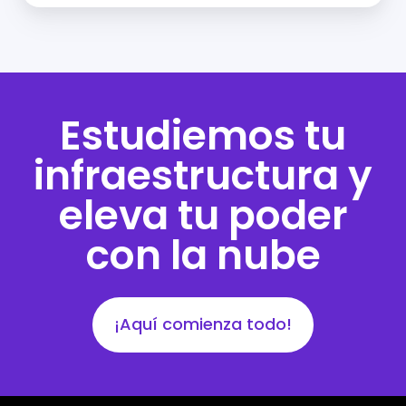
Estudiemos tu
infraestructura y
eleva tu poder
con la nube
¡Aquí comienza todo!