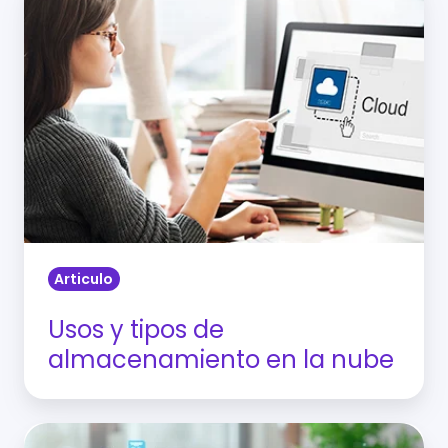
y
tipos
de
almacenamiento
en
la
nube
Articulo
Usos y tipos de
almacenamiento en la nube
Metodología