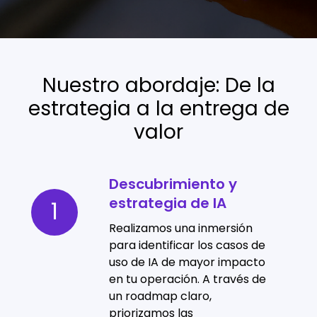
Nuestro abordaje: De la
estrategia a la entrega de
valor
Descubrimiento y
Descubrimiento
estrategia de IA
y
1
estrategia
Realizamos una inmersión
de
para identificar los casos de
uso de IA de mayor impacto
IA
en tu operación. A través de
un roadmap claro,
priorizamos las