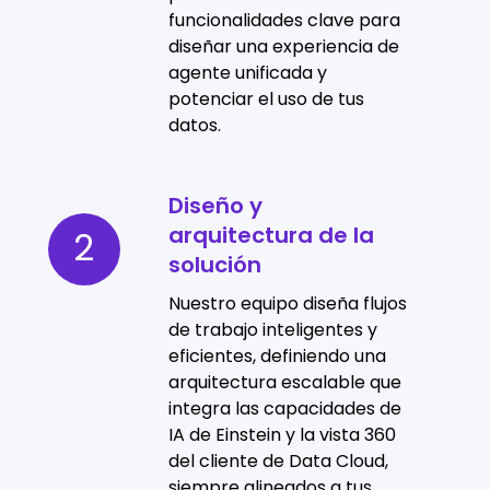
funcionalidades clave para
diseñar una experiencia de
agente unificada y
potenciar el uso de tus
datos.
Diseño y
Diseño
arquitectura de la
y
2
solución
arquitectura
de
Nuestro equipo diseña flujos
la
de trabajo inteligentes y
eficientes, definiendo una
solución
arquitectura escalable que
integra las capacidades de
IA de Einstein y la vista 360
del cliente de Data Cloud,
siempre alineados a tus