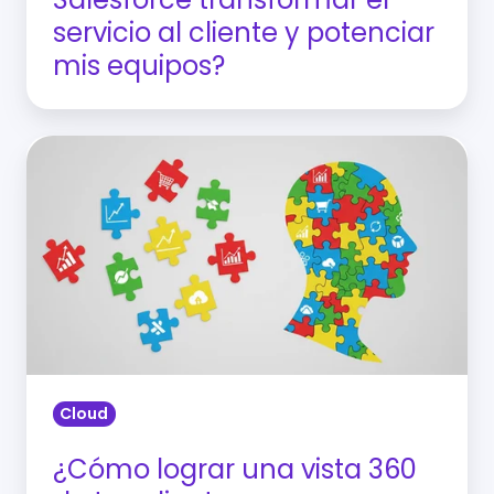
mis
servicio al cliente y potenciar
equipos?
mis equipos?
¿Cómo
lograr
una
vista
360
de
tus
clientes
con
Cloud
Salesforce
Data
¿Cómo lograr una vista 360
Cloud?