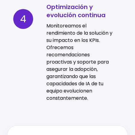
Optimización y
Optimización
evolución continua
y
4
evolución
Monitoreamos el
continua
rendimiento de la solución y
su impacto en los KPIs.
Ofrecemos
recomendaciones
proactivas y soporte para
asegurar la adopción,
garantizando que las
capacidades de IA de tu
equipo evolucionen
constantemente.