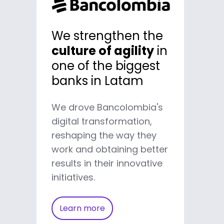
We developed a
We strengthen the
100% digital
with
culture of agility
in
more than 12 million
one of the biggest
users
banks in Latam
We drove Bancolombia's
We helped Nequi reach the
digital transformation,
category of Best Digital
reshaping the way they
Banking worldwide by
work and obtaining better
changing how banks relate
results in their innovative
to users.
initiatives.
Learn more
Learn more